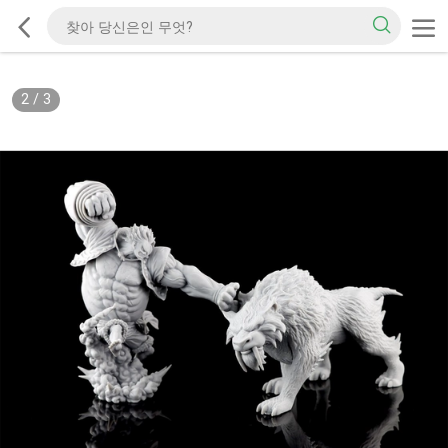
2
/
3