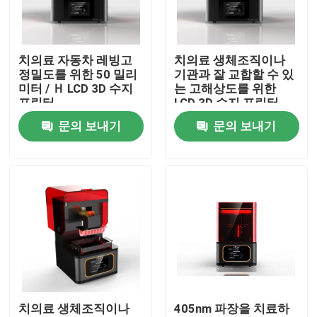
제품 소개
치의료 자동차 레빙고
치의료 생체조직이나
정밀도를 위한 50 밀리
기관과 잘 교합할 수 있
레이저는 3D 프린터를 금속을 입힙니다
미터 / Ｈ LCD 3D 수지
는 고해상도를 위한
프린터
LCD 3D 수지 프린터
문의 보내기
문의 보내기
치아 금속 3D 프린터
SLM 3D 프린터
DLMS 3D 프린터
LCD 3D 프린터
치의료 생체조직이나
405nm 파장을 치료하
감광성 수지