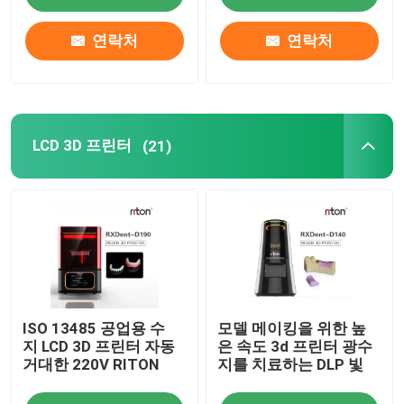
연락처
연락처
3D 프린터 금속 분말
산업적 수지 3D 프린터
LCD 3D 프린터
(21)
의학 3D 프린터
보석 3D 프린터
dlp 3d 프린터
ISO 13485 공업용 수
모델 메이킹을 위한 높
SLA 3D 수지 프린터
지 LCD 3D 프린터 자동
은 속도 3d 프린터 광수
거대한 220V RITON
지를 치료하는 DLP 빛
레이저 소결기