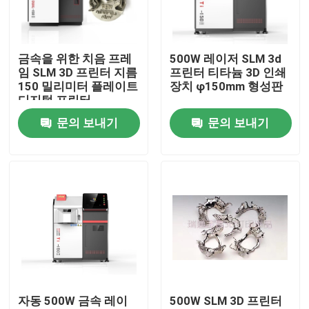
공장 투어
금속을 위한 치음 프레
500W 레이저 SLM 3d
임 SLM 3D 프린터 지름
프린터 티타늄 3D 인쇄
품질 관리
150 밀리미터 플레이트
장치 φ150mm 형성판
디지털 프린터
문의 보내기
문의 보내기
연락처
뉴스
모든 케이스
레이저는 3D 프린터를 금속을 입힙니다
자동 500W 금속 레이
500W SLM 3D 프린터
치아 금속 3D 프린터