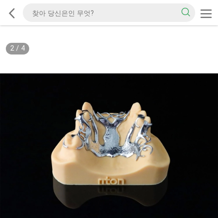
2
/
4