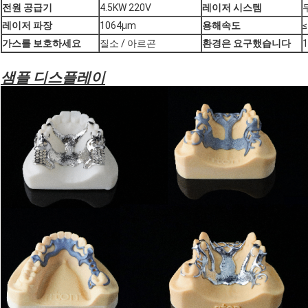
전원 공급기
4.5KW 220V
레이저 시스템
레이저 파장
1064μm
용해속도
가스를 보호하세요
질소 / 아르곤
환경은 요구했습니다
1
샘플 디스플레이