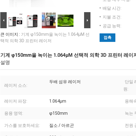
배달 시간:
지불 조건:
공급 능력:
큰 이미지 :
기계 φ150mm을 녹이는 1.064μM 선
접촉
택적 의학 3D 프린터 레이저
기계 φ150mm을 녹이는 1.064μM 선택적 의학 3D 프린터 레이
설명
두배 섬유 레이저
단일 
레이저 소스:
원:
레이저 파장:
1.064μm
용해속
용융 영역:
φ150mm
녹는 
가스를 보호하세요:
질소 / 아르곤
전원 