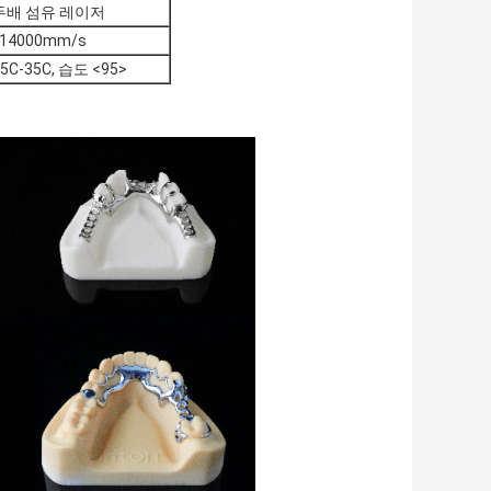
두배 섬유 레이저
≤14000mm/s
5C-35C, 습도 <95>