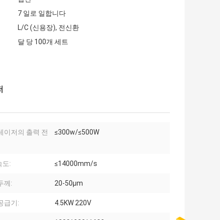
7 일로 일합니다
L/C (신용장), 전신환
달 당 100개 세트
저
레이저의 출력 전
≤300w/≤500W
도:
≤14000mm/s
두께:
20-50μm
공급기:
4.5KW 220V