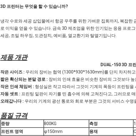
3D 프린터는 무엇을 할 수 있습니까?
냉각 수로와 세공 삽입물에서 항공 우주를 위한 가벼운 집회까지, 복잡한 
로 이익을 얻을 수 있습니다. 금속 3D 제조업을 위한 인기있는 응용 프로그
세공, 조밀 하우징, 도관장치, 예비품, 열교환기와 탈열기입니다.
제품 개관
DUAL-150 3D 프
작은 사이즈 :
우리의 장비는 협역 (1300*930*1630mm)를 단지 차지
짧은 확산되는 분말 경로 :
장비의 인쇄 효율은 비슷한 장비의 그것보다 높은
작은 인쇄 체임버 :
형성실은 작고 따라서 그것이 기계의 폭등이 프린팅을 
자동 셋트 :
프린팅 밑판이 자기를 띤 흡수에 의해 고쳐진다고, 그러므로 
오래갑니다 :
우리의 기계의 광선 통로와 회로 부분은 그것의 서비스 수명
품질 규격
중량
800KG
측정
프린트 영역
φ150mm
융재
C