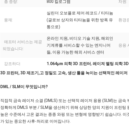
총 중량:
800 킬로그램
차원:
실린더 오보플로 제어 레코드 / 티타늄
융재:
(글로브 상자와 티타늄을 위한 방폭 유
환경은
통으로)
온라인 지원, 비디오 기술 지원, 해외인
애프터 서비스는 제공
기계류를 서비스할 수 있는 엔지니어
응용 
되었습니다:
들, 이용 가능한 해외 서비스 센터
강조하다:
1.064μm 의학 3D 프린터
,
레이져 멜팅 의학 3
3D 프린터, 3D 제조기,고 정밀도 고속, 생산 툴을 녹이는 선택적인 레이저
DML / SLM이 무엇입니까?
직접적 금속 레이저 소결 (DMLS) 또는 선택적 레이저 용융 (SLM)는 금
정확하게 DMLS 부분 / SLM을 생산하기 위해 상당한 양의 지원이 프린
높은 수준에서 고온 결과는 종종 와핑 또는 변형에 영향받기 쉽습니다. 이
가 있는 중요한 사후-처리로 이어집니다.