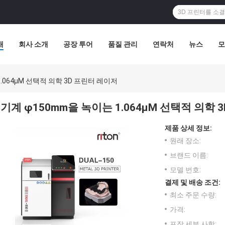
개
회사 소개
공장 투어
품질 관리
연락처
뉴스
모
.064μM 선택적 의학 3D 프린터 레이저
기계 φ150mm을 녹이는 1.064μM 선택적 의학 
제품 상세 정보:
원래 장소:
브랜드 이름:
모델 번호:
결제 및 배송 조건:
최소 주문 수량:
가격:
포장 세부 사항: