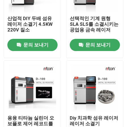
공장 투어
산업적 DIY 두배 섬유
선택적인 기계 원형
레이저 소결기 4.5KW
SLA SLS를 소결시키는
220V 질소
공업용 금속 레이저
품질 관리
문의 보내기
문의 보내기
연락처
뉴스
모든 케이스
레이저는 3D 프린터를 금속을 입힙니다
용융 티타늄 실린더 오
Diy 치과학 섬유 레이저
보플로 제어 레코드를
레이저 소결기
치아 금속 3D 프린터