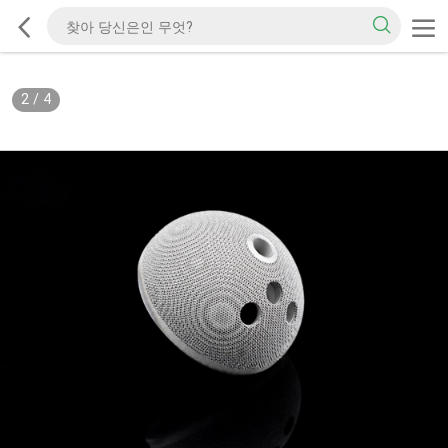
2
/
4