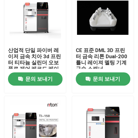
산업적 단일 파이버 레
CE 표준 DML 3D 프린
이저 금속 치아 3d 프린
터 금속 리톤 Dual-200
터 티타늄 실린더 오보
틀니 레이져 멜팅 기계
플로 제어 레코드 레이
구술 스캐너
저 인쇄 장비
문의 보내기
문의 보내기
홈
제품 소개
회사 소개