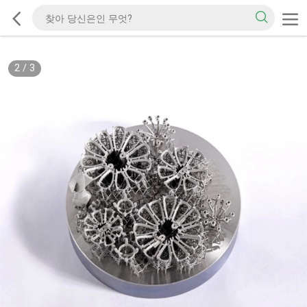
2
/
3