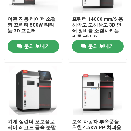
공장 투어
어떤 진동 레이저 소결
프린터 14000 mm/S 용
형 프린터 500W 티타
해속도 고해상도 3D 인
늄 3D 프린터
쇄 장비를 소결시키는
품질 관리
리톤 레이저
문의 보내기
문의 보내기
연락처
뉴스
모든 케이스
레이저는 3D 프린터를 금속을 입힙니다
기계 실린더 오보플로
보석 자동차 부속품을
제어 레코드 금속 분말
위한 4.5KW PP 치과용
치아 금속 3D 프린터