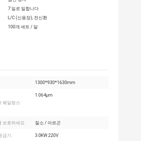
7 일로 일합니다
L/C (신용장), 전신환
100개 세트 / 달
1300*930*1630mm
1.064μm
 웨일렁스:
 보호하세요:
질소 / 아르곤
공급기:
3.0KW 220V