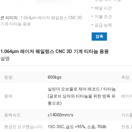
배달 시간:
지불 조건:
큰 이미지 :
1.064μm 레이저 웨일렁스 CNC 3D
기계 티타늄 용융
공급 능력:
접촉
1.064μm 레이저 웨일렁스 CNC 3D 기계 티타늄 용융
설명
중량:
800kgs
측정:
실린더 오보플로 제어 레코드 / 티타늄
융재:
(글로브 상자와 티타늄을 위한 방폭 유
레이저
통으로)
용해속도:
≤14000mm/s
가스를
환경은 요구했습니다:
15C-35C, 습도 <95%, 소음, 70db
전원 