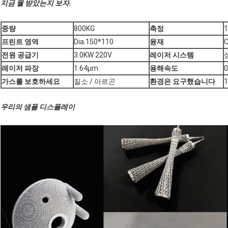
지금 뭘 받았는지 보자.
중량
800KG
측정
프린트 영역
Dia.150*110
융재
C
전원 공급기
3.0KW 220V
레이저 시스템
레이저 파장
1.64μm
용해속도
가스를 보호하세요
질소 / 아르곤
환경은 요구했습니다
1
우리의 샘플 디스플레이