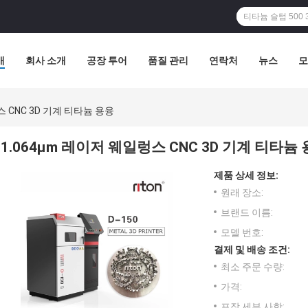
개
회사 소개
공장 투어
품질 관리
연락처
뉴스
모
스 CNC 3D 기계 티타늄 용융
1.064μm 레이저 웨일렁스 CNC 3D 기계 티타늄
제품 상세 정보:
원래 장소:
브랜드 이름:
모델 번호:
결제 및 배송 조건:
최소 주문 수량:
가격:
포장 세부 사항: