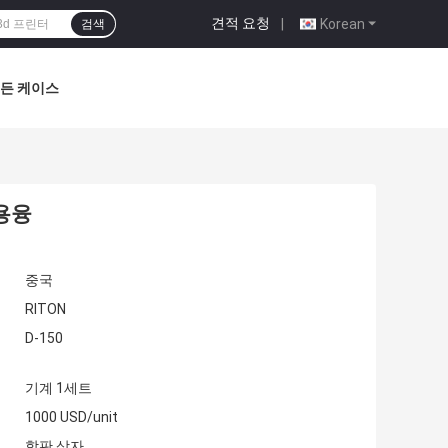
견적 요청
|
Korean
검색
든 케이스
 용융
중국
RITON
D-150
기계 1세트
1000 USD/unit
합판 상자