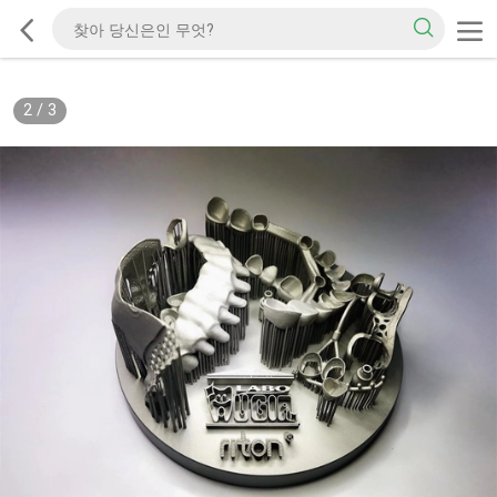
2
/
3