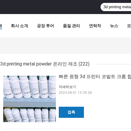
개
회사 소개
공장 투어
품질 관리
연락처
뉴스
모
3d printing metal powder 온라인 제조
(222)
빠른 원형 3d 프린터 코발트 크롬 
자세히보기
2023-08-01 15:39:38
접촉