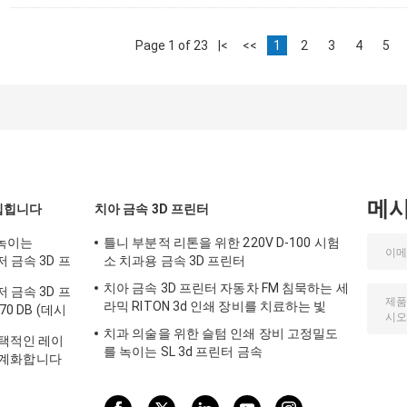
Page 1 of 23
|<
<<
1
2
3
4
5
메
입힙니다
치아 금속 3D 프린터
 녹이는
틀니 부분적 리톤을 위한 220V D-100 시험
 금속 3D 프
소 치과용 금속 3D 프린터
치아 금속 3D 프린터 자동차 FM 침묵하는 세
 금속 3D 프
라믹 RITON 3d 인쇄 장비를 치료하는 빛
0 DB (데시
치과 의술을 위한 슬텀 인쇄 장비 고정밀도
선택적인 레이
를 녹이는 SL 3d 프린터 금속
를 기계화합니다