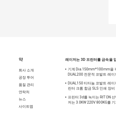
약
레이저는 3D 프린터를 금속을 
기계 Dia.150mm*100mm을
회사 소개
DUAL200 전문적 코발트 레이저
공장 투어
린터 티타늄 레이저
DUAL150 티타늄 코발트 레이저
품질 관리
린터 크롬 합금 SLS 인쇄 장비 7
연락처
벨)
프린터 3d를 녹이는 RITON 
뉴스
저는 3.0KW 220V 800KG
사이트맵