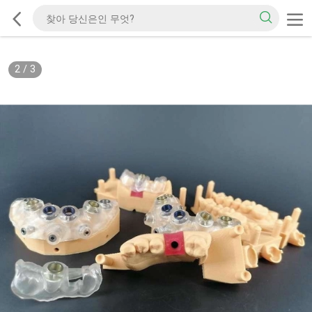
2
/
3