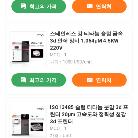
최고의 가격
연락처
스테인레스 강 티타늄 슬텀 금속
3d 인쇄 장비 1.064μM 4.5KW
220V
MOQ：1
가격：1000 USD/unit
최고의 가격
연락처
홈
ISO13485 슬텀 티타늄 분말 3d 프
린터 20μm 고속도와 정확성 철강
제품 소개
3d 프린터
MOQ：1
회사 소개
가격：USD