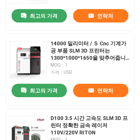
최고의 가격
연락처
공장 투어
품질 관리
14000 밀리미터 / Ｓ Cnc 기계가
공 부품 SLM 3D 프린터는
연락처
1300*1000*1650을 맞추어줍니
다
MOQ：1
가격：USD
뉴스
최고의 가격
연락처
모든 케이스
레이저는 3D 프린터를 금속을 입힙니다
D100 3.5 시간 고속도 SLM 3D 프
린터 정확한 금속 레이저
110V/220V RITON
치아 금속 3D 프린터
MOQ：1