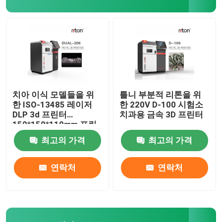
보석 3D 프린터
dlp 3d 프린터
SLA 3D 수지 프린터
치아 이식 모델들을 위
틀니 부분적 리톤을 위
한 ISO-13485 레이저
한 220V D-100 시험소
DLP 3d 프린터
치과용 금속 3D 프린터
레이저 소결기
150*150*110mm 프린
팅 사이즈
최고의 가격
최고의 가격
자동차 3D 프린터
연락처
연락처
티타늄 3d 프린터
디지털 CNC 기계