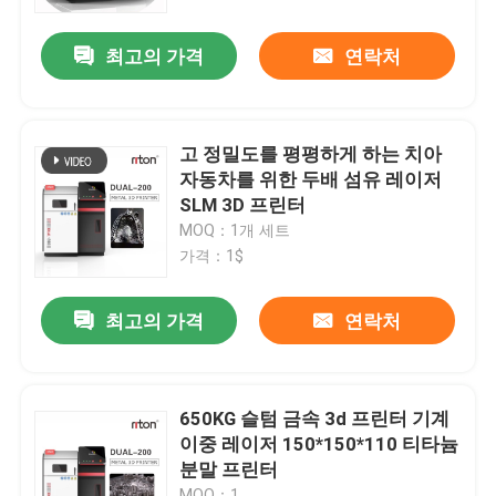
최고의 가격
연락처
공장 투어
품질 관리
고 정밀도를 평평하게 하는 치아
자동차를 위한 두배 섬유 레이저
연락처
SLM 3D 프린터
MOQ：1개 세트
가격：1$
뉴스
최고의 가격
연락처
모든 케이스
레이저는 3D 프린터를 금속을 입힙니다
650KG 슬텀 금속 3d 프린터 기계
이중 레이저 150*150*110 티타늄
분말 프린터
치아 금속 3D 프린터
MOQ：1