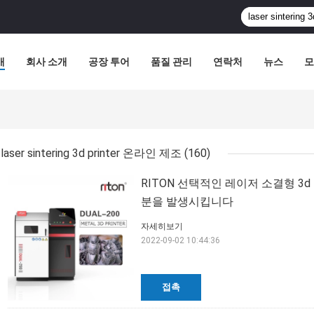
개
회사 소개
공장 투어
품질 관리
연락처
뉴스
모
laser sintering 3d printer 온라인 제조
(160)
RITON 선택적인 레이저 소결형 3
분을 발생시킵니다
자세히보기
2022-09-02 10:44:36
접촉