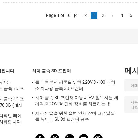
Page 1 of 16
|<
<<
1
2
3
4
5
메
입힙니다
치아 금속 3D 프린터
 녹이는
틀니 부분적 리톤을 위한 220V D-100 시험
 금속 3D 프
소 치과용 금속 3D 프린터
치아 금속 3D 프린터 자동차 FM 침묵하는 세
 금속 3D 프
라믹 RITON 3d 인쇄 장비를 치료하는 빛
0 DB (데시
치과 의술을 위한 슬텀 인쇄 장비 고정밀도
선택적인 레이
를 녹이는 SL 3d 프린터 금속
를 기계화합니다