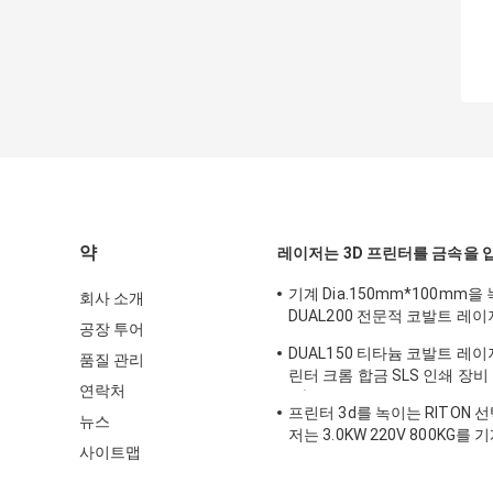
약
레이저는 3D 프린터를 금속을 
기계 Dia.150mm*100mm을
회사 소개
DUAL200 전문적 코발트 레이저
공장 투어
린터 티타늄 레이저
DUAL150 티타늄 코발트 레이저
품질 관리
린터 크롬 합금 SLS 인쇄 장비 7
연락처
벨)
프린터 3d를 녹이는 RITON 
뉴스
저는 3.0KW 220V 800KG
사이트맵